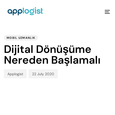
To
na
PUBLISHED
Author
Published
IN:
on:
MOBIL UZMANLIK
Dijital Dönüşüme
Nereden Başlamalı
Applogist
22 July 2020