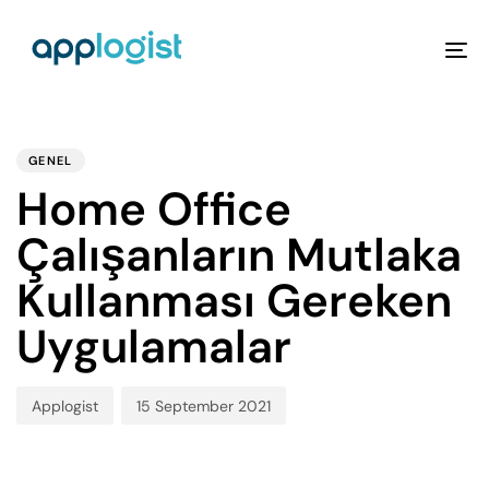
To
na
PUBLISHED
Author
Published
IN:
on:
GENEL
Home Office
Çalışanların Mutlaka
Kullanması Gereken
Uygulamalar
Applogist
15 September 2021