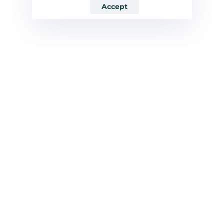
Accept
Özelleştirilmiş
01
Mobil Uygulama
Cepyol için Android platformu üzerinde
çalışan, kullanıcı dostu ve işlevsel bir saha
sürücü uygulaması geliştirdik. Uygulama,
native programlama dili kullanılarak
hazırlandı ve hem İngilizce hem de Türkçe dil
seçenekleri sunar.