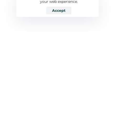
your web experience.
Accept
Özelleştirilmiş
01
Mobil Uygulama
HDI Mobil Acentem uygulaması, kullanıcı
dostu bir arayüze sahiptir ve acentelerin
işlemlerini hızlı ve kolay bir şekilde
yapmalarını sağlar. Uygulama aynı zamanda
HDI Sigorta'nın sunduğu hizmetler ve ürünler