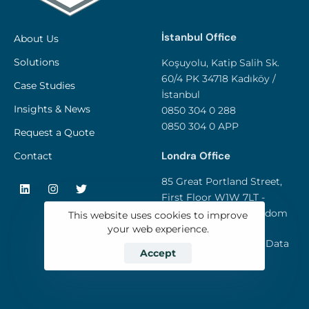
İstanbul Office
About Us
Solutions
Koşuyolu, Katip Salih Sk.
60/4 PK 34718 Kadıköy /
Case Studies
İstanbul
Insights & News
0850 304 0 288
0850 304 0 APP
Request a Quote
Londra Office
Contact
85 Great Portland Street,
First Floor W1W 7LT -
London / United Kingdom
This website uses cookies to improve
your web experience.
Privacy and Personal Data
Accept
Policy