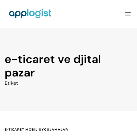
To
na
e-ticaret ve djital
pazar
Etiket
E-TICARET MOBIL UYGULAMALAR