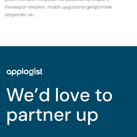
inovasyon ekipleri, mobil uygulama geliştirmek
isteyenler ve…
We’d love to
partner up