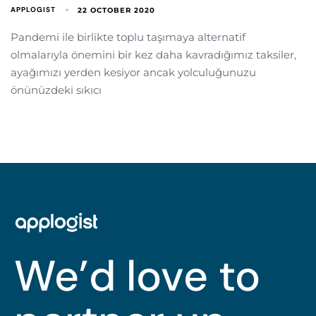
APPLOGIST
22 OCTOBER 2020
Pandemi ile birlikte toplu taşımaya alternatif
olmalarıyla önemini bir kez daha kavradığımız taksiler,
ayağımızı yerden kesiyor ancak yolculuğunuzu
önünüzdeki sıkıcı
We’d love to