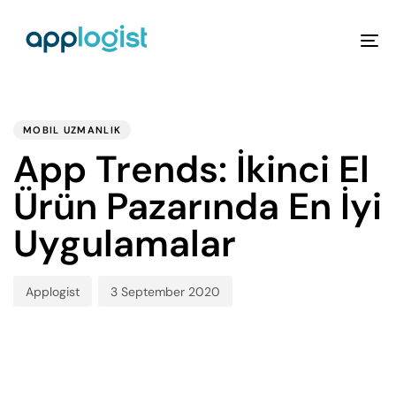
To
na
PUBLISHED
Author
Published
IN:
on:
MOBIL UZMANLIK
App Trends: İkinci El
Ürün Pazarında En İyi
Uygulamalar
Applogist
3 September 2020