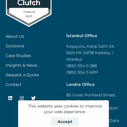
İstanbul Office
About Us
Solutions
Koşuyolu, Katip Salih Sk.
60/4 PK 34718 Kadıköy /
Case Studies
İstanbul
Insights & News
0850 304 0 288
0850 304 0 APP
Request a Quote
Londra Office
Contact
85 Great Portland Street,
First Floor W1W 7LT -
This website uses cookies to improve
London / United Kingdom
your web experience.
Privacy and Personal Data
Accept