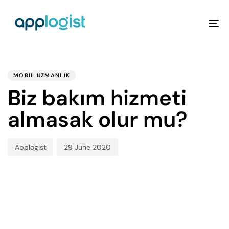
To
na
PUBLISHED
Author
Published
IN:
on:
MOBIL UZMANLIK
Biz bakım hizmeti
almasak olur mu?
Applogist
29 June 2020