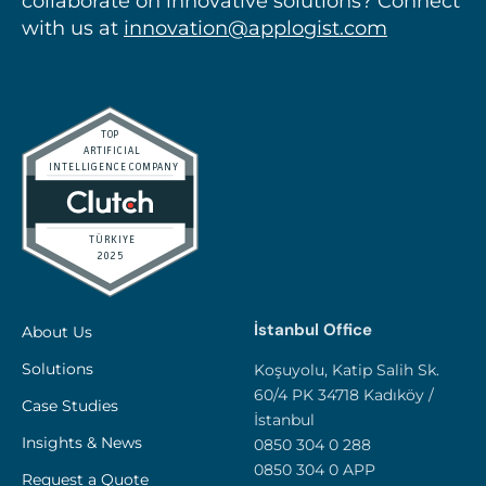
collaborate on innovative solutions? Connect
with us at
innovation@applogist.com
İstanbul Office
About Us
Solutions
Koşuyolu, Katip Salih Sk.
60/4 PK 34718 Kadıköy /
Case Studies
İstanbul
Insights & News
0850 304 0 288
0850 304 0 APP
Request a Quote