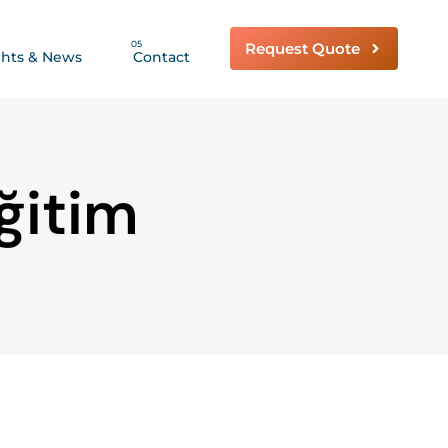
05
Request Quote
ghts & News
Contact
ğitim