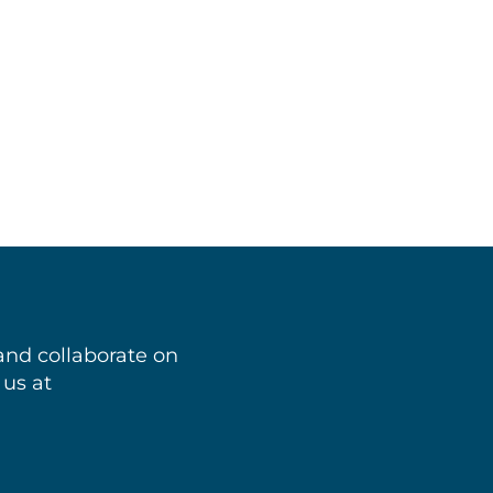
and collaborate on
 us at