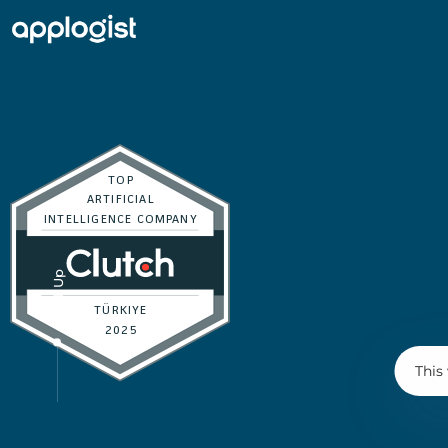
Scroll Up
This