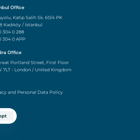
nbul Office
yolu, Katip Salih Sk. 60/4 PK
8 Kadıköy / İstanbul
 304 0 288
0 304 0 APP
ra Office
reat Portland Street, First Floor
 7LT - London / United Kingdom
acy and Personal Data Policy
ept