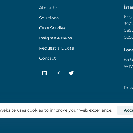
İsta
About Us
Koşu
Solutions
3471
Case Studies
0850
085
Insights & News
Request a Quote
Lond
Contact
85 G
W1W
Priv
Acc
 website uses cookies to improve your web experience.