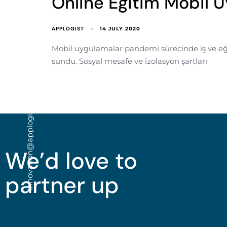
Online Eğitim Mobil U
APPLOGIST
14 JULY 2020
Mobil uygulamalar pandemi sürecinde iş ve eğit
sundu. Sosyal mesafe ve izolasyon şartları
innovation@applogist.com
We’d love to
partner up