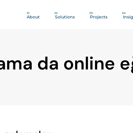
01
02
03
04
About
Solutions
Projects
Insi
ama da online e