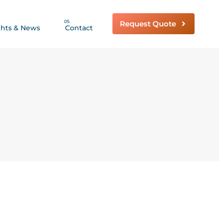
05
Request Quote
ghts & News
Contact