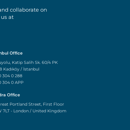
and collaborate on
 us at
nbul Office
yolu, Katip Salih Sk. 60/4 PK
8 Kadıköy / İstanbul
 304 0 288
0 304 0 APP
ra Office
reat Portland Street, First Floor
 7LT - London / United Kingdom