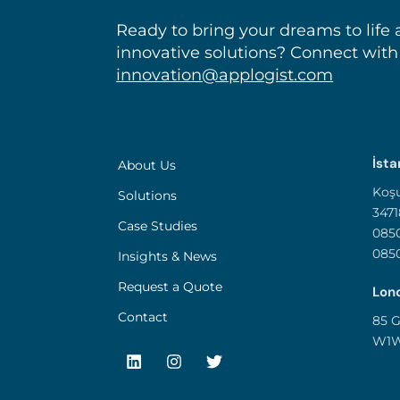
Ready to bring your dreams to life 
innovative solutions? Connect with
innovation@applogist.com
İsta
About Us
Koşu
Solutions
3471
Case Studies
0850
085
Insights & News
Request a Quote
Lond
Contact
85 G
W1W