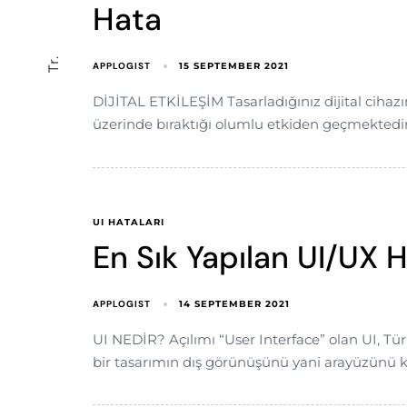
Hata
Tr.
APPLOGIST
15 SEPTEMBER 2021
DİJİTAL ETKİLEŞİM Tasarladığınız dijital cihaz
üzerinde bıraktığı olumlu etkiden geçmektedir.
UI HATALARI
En Sık Yapılan UI/UX H
APPLOGIST
14 SEPTEMBER 2021
UI NEDİR? Açılımı “User Interface” olan UI, T
bir tasarımın dış görünüşünü yani arayüzünü k