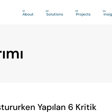
01
02
03
04
About
Solutions
Projects
Insi
rımı
ştururken Yapılan 6 Kritik