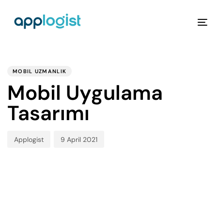
To
na
PUBLISHED
Author
Published
IN:
on:
MOBIL UZMANLIK
Mobil Uygulama
Tasarımı
Applogist
9 April 2021