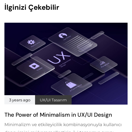
İlginizi Çekebilir
3 years ago
UX/UI Tasarım
The Power of Minimalism in UX/UI Design
Minimalizm ve etkileyicilik kombinasyonuyla kullanıcı