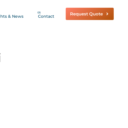
05
Request Quote
ghts & News
Contact
i