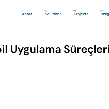
01
02
03
04
About
Solutions
Projects
Insi
il Uygulama Süreçler