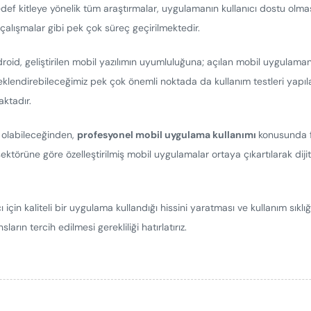
n hedef kitleye yönelik tüm araştırmalar, uygulamanın kullanıcı dostu olm
çalışmalar gibi pek çok süreç geçirilmektedir.
ndroid, geliştirilen mobil yazılımın uyumluluğuna; açılan mobil uygulama
 örneklendirebileceğimiz pek çok önemli noktada da kullanım testleri y
aktadır.
ı olabileceğinden,
profesyonel mobil uygulama kullanımı
konusunda f
sektörüne göre özelleştirilmiş mobil uygulamalar ortaya çıkartılarak dijit
ı için kaliteli bir uygulama kullandığı hissini yaratması ve kullanım sıkl
rın tercih edilmesi gerekliliği hatırlatırız.