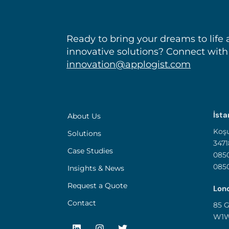
Ready to bring your dreams to life 
innovative solutions? Connect with
innovation@applogist.com
İsta
About Us
Koşu
Solutions
3471
Case Studies
0850
085
Insights & News
Request a Quote
Lond
Contact
85 G
W1W