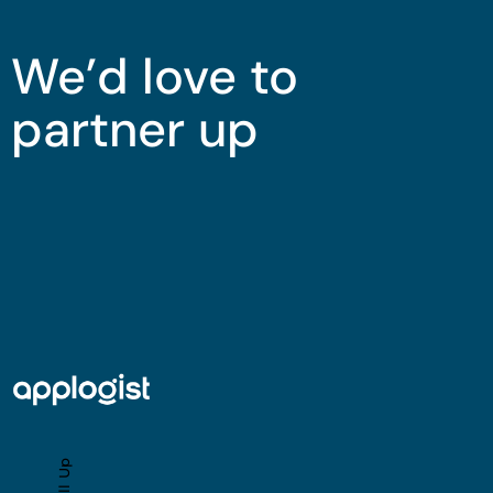
We’d love to
partner up
Scroll Up