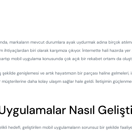
rında, markaların mevcut durumlara ayak uydurmak adına birçok atılıma 
 ihtiyaçlardan biri olarak karşımıza çıkıyor. İnternette hali hazırda
kartıp mobil uygulama konusunda çok açık bir rekabet ortamı da olu
iş şekilde genişlemesi ve artık hayatımızın bir parçası haline gelmeleri,
 müşterilerine daha kolay ulaşım sağlar hale geldi. İletişimin güçlenm
ygulamalar Nasıl Geliştir
elikli hedefi, geliştirilen mobil uygulamaların sorunsuz bir şekilde faali