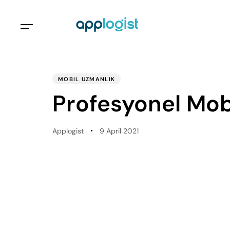
PUBLISHED
Author
Published
IN:
on:
MOBIL UZMANLIK
Profesyonel Mob
Applogist
9 April 2021