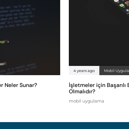
4 years ago
Mobil Uygula
er Neler Sunar?
İşletmeler için Başarıl
Olmalıdır?
mobil uygulama