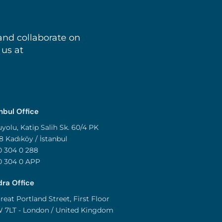
and collaborate on
 us at
nbul Office
yolu, Katip Salih Sk. 60/4 PK
8 Kadıköy / İstanbul
 304 0 288
0 304 0 APP
ra Office
reat Portland Street, First Floor
 7LT - London / United Kingdom