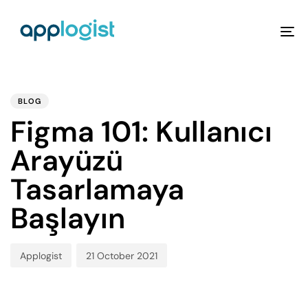
To
na
PUBLISHED
Author
Published
IN:
on:
BLOG
Figma 101: Kullanıcı
Arayüzü
Tasarlamaya
Başlayın
Applogist
21 October 2021