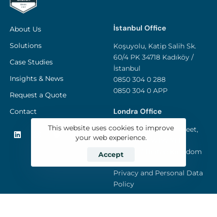
İstanbul Office
About Us
Solutions
Koşuyolu, Katip Salih Sk.
60/4 PK 34718 Kadıköy /
Case Studies
İstanbul
Insights & News
0850 304 0 288
0850 304 0 APP
Request a Quote
Londra Office
Contact
This website uses cookies to improve
85 Great Portland Street,
your web experience.
First Floor W1W 7LT -
London / United Kingdom
Accept
Privacy and Personal Data
Policy