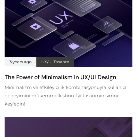
3 years ago
UX/UI Tasarım
The Power of Minimalism in UX/UI Design
Minimalizm ve etkileyicilik kombinasyonuyla kullanıcı
deneyimini mükemmelleştirin. İyi tasarımın sırrını
keşfedin!