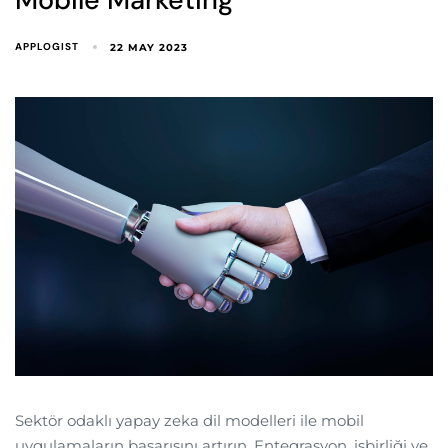
APPLOGIST
22 MAY 2023
Sektör odaklı yapay zeka dil modelleri ile mobil
uygulamaların başarısını artırın. Entegrasyon, işbirliği ve