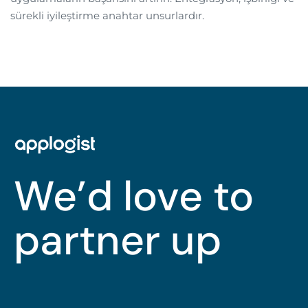
sürekli iyileştirme anahtar unsurlardır.
We’d love to
partner up