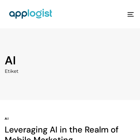
To
na
AI
Etiket
AI
Leveraging AI in the Realm of
Mobile Marketing