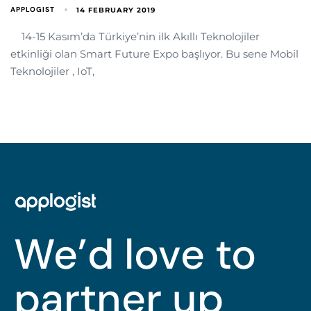
APPLOGIST
14 FEBRUARY 2019
14-15 Kasım’da Türkiye’nin ilk Akıllı Teknolojiler
etkinliği olan Smart Future Expo başlıyor. Bu sene Mobil
Teknolojiler , IoT,
We’d love to
partner up