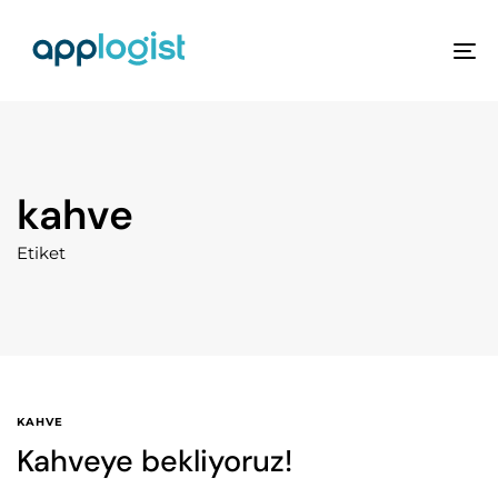
To
na
kahve
Etiket
KAHVE
Kahveye bekliyoruz!