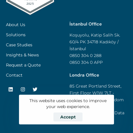
İstanbul Office
About Us
Solutions
Koşuyolu, Katip Salih Sk.
60/4 PK 34718 Kadıköy /
Case Studies
İstanbul
Insights & News
0850 304 0 288
0850 304 0 APP
Request a Quote
Londra Office
Contact
85 Great Portland Street,
First Floor W1W 7LT -
London / United Kingdom
This website uses cookies to improve
your web experience.
Privacy and Personal Data
Accept
Policy