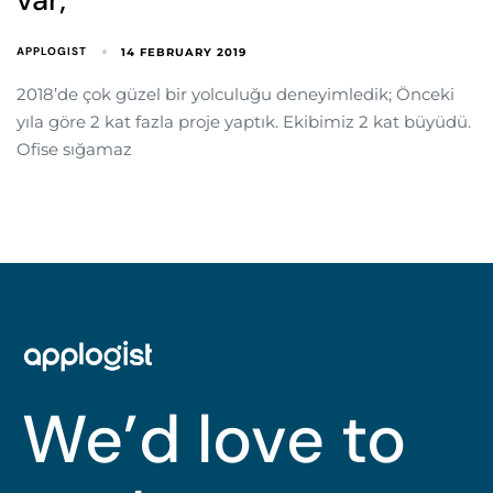
APPLOGIST
14 FEBRUARY 2019
2018’de çok güzel bir yolculuğu deneyimledik; Önceki
yıla göre 2 kat fazla proje yaptık. Ekibimiz 2 kat büyüdü.
Ofise sığamaz
We’d love to