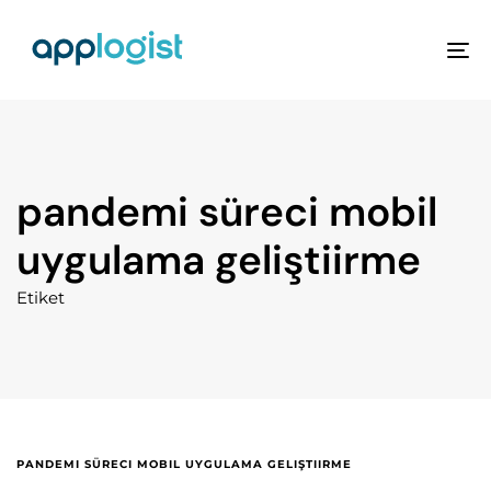
To
na
pandemi süreci mobil
uygulama geliştiirme
Etiket
PANDEMI SÜRECI MOBIL UYGULAMA GELIŞTIIRME