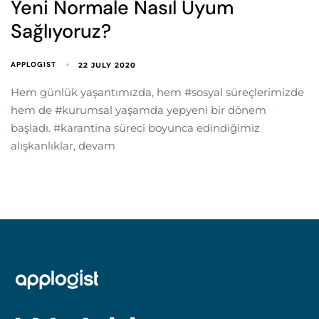
Yeni Normale Nasıl Uyum
Sağlıyoruz?
APPLOGIST
22 JULY 2020
Hem günlük yaşantımızda, hem #sosyal süreçlerimizde
hem de #kurumsal yaşamda yepyeni bir dönem
başladı. #karantina süreci boyunca edindiğimiz
alışkanlıklar, devam