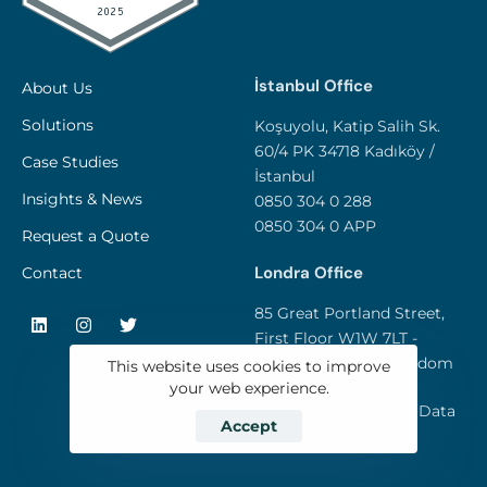
İstanbul Office
About Us
Solutions
Koşuyolu, Katip Salih Sk.
60/4 PK 34718 Kadıköy /
Case Studies
İstanbul
Insights & News
0850 304 0 288
0850 304 0 APP
Request a Quote
Londra Office
Contact
85 Great Portland Street,
First Floor W1W 7LT -
London / United Kingdom
This website uses cookies to improve
your web experience.
Privacy and Personal Data
Accept
Policy