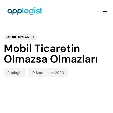
To
na
PUBLISHED
Author
Published
IN:
on:
MOBIL UZMANLIK
Mobil Ticaretin
Olmazsa Olmazları
Applogist
19 September 2020