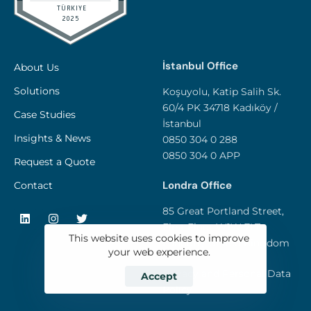
İstanbul Office
About Us
Solutions
Koşuyolu, Katip Salih Sk.
60/4 PK 34718 Kadıköy /
Case Studies
İstanbul
Insights & News
0850 304 0 288
0850 304 0 APP
Request a Quote
Londra Office
Contact
85 Great Portland Street,
First Floor W1W 7LT -
This website uses cookies to improve
London / United Kingdom
your web experience.
Privacy and Personal Data
Accept
Policy