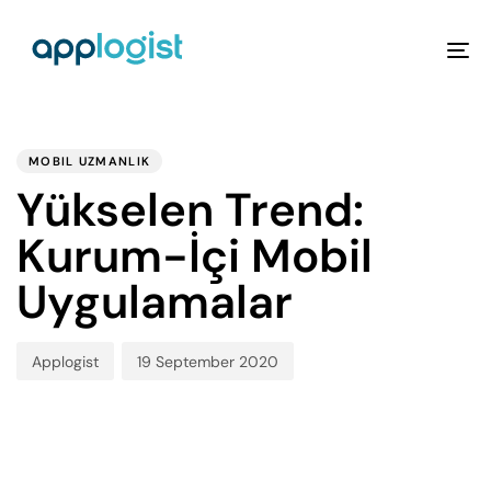
To
na
PUBLISHED
Author
Published
IN:
on:
MOBIL UZMANLIK
Yükselen Trend:
Kurum-İçi Mobil
Uygulamalar
Applogist
19 September 2020