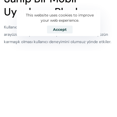
Uygulama Planlayın
This website uses cookies to improve
your web experience.
Kullanıcıların uygulamayı rahatlıkla kullanabilmesi için
Accept
arayüzün kolay tasarıma sahip olması önemlidir. Arayüzün
karmaşık olması kullanıcı deneyimini olumsuz yönde etkiler.
Kullanıcıların istediği bilgiye kısa sürede erişmesi mobil
uygulamalar için önceliklidir. Menülerin anlaşılır olması,
uygulamada gezinmeye yardımcı olacak aksiyonların net
olmasına öncelik verilmelidir. Tüm bu detayların ortak
noktasında ise kullanıcı deneyimini olumlu yönde
iyileştirmek vardır.
Geliştirme Sonrası