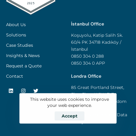
İstanbul Office
About Us
Solutions
Koşuyolu, Katip Salih Sk.
60/4 PK 34718 Kadıköy /
Case Studies
İstanbul
Insights & News
0850 304 0 288
0850 304 0 APP
Request a Quote
Londra Office
Contact
85 Great Portland Street,
First Floor W1W 7LT -
This website uses cookies to improve
London / United Kingdom
your web experience.
Privacy and Personal Data
Accept
Policy