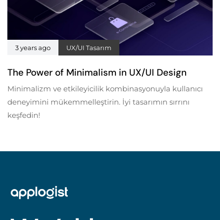
3 years ago
UX/UI Tasarım
The Power of Minimalism in UX/UI Design
Minimalizm ve etkileyicilik kombinasyonuyla kullanıcı
deneyimini mükemmelleştirin. İyi tasarımın sırrını
keşfedin!