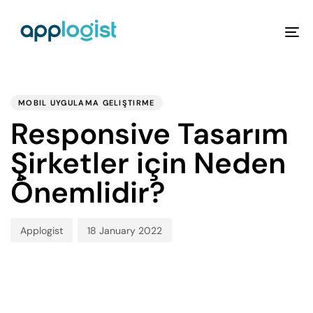
To
na
PUBLISHED
Author
Published
IN:
on:
MOBIL UYGULAMA GELIŞTIRME
Responsive Tasarım
Şirketler için Neden
Önemlidir?
Applogist
18 January 2022