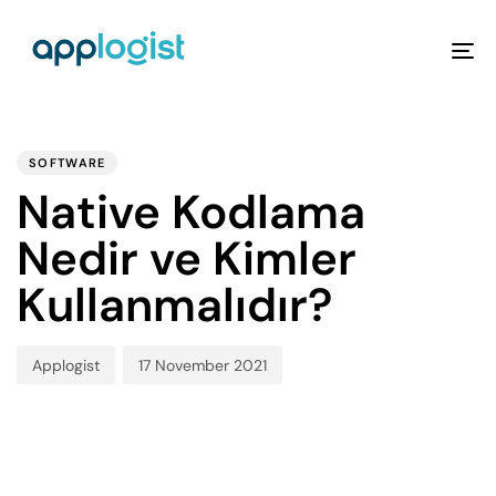
To
na
PUBLISHED
Author
Published
IN:
on:
SOFTWARE
Native Kodlama
Nedir ve Kimler
Kullanmalıdır?
Applogist
17 November 2021