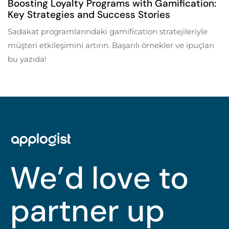
Boosting Loyalty Programs with Gamification:
Key Strategies and Success Stories
Sadakat programlarındaki gamification stratejileriyle
müşteri etkileşimini artırın. Başarılı örnekler ve ipuçları
bu yazıda!
We’d love to
partner up