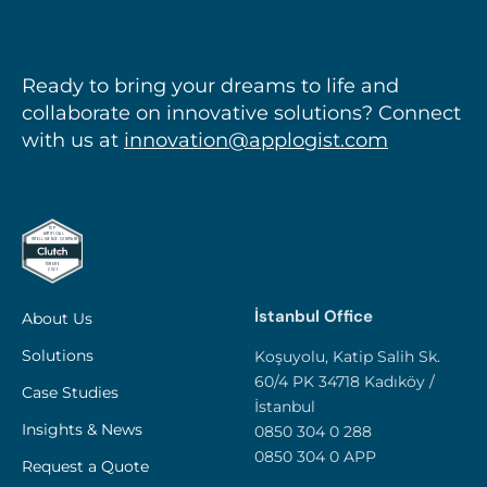
talk
Ready to bring your dreams to life and
collaborate on innovative solutions? Connect
with us at
innovation@applogist.com
İstanbul Office
About Us
Solutions
Koşuyolu, Katip Salih Sk.
60/4 PK 34718 Kadıköy /
Case Studies
İstanbul
Insights & News
0850 304 0 288
0850 304 0 APP
Request a Quote