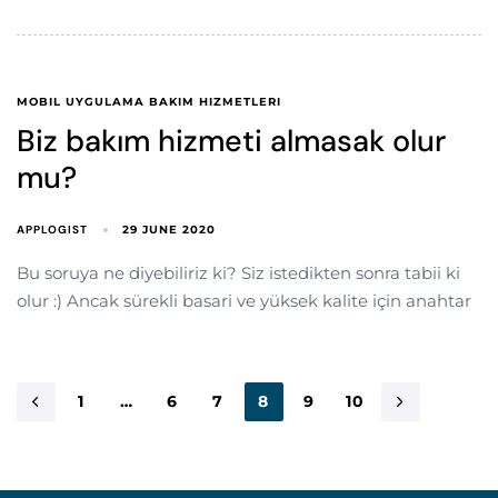
MOBIL UYGULAMA BAKIM HIZMETLERI
Biz bakım hizmeti almasak olur
mu?
APPLOGIST
29 JUNE 2020
Bu soruya ne diyebiliriz ki? Siz istedikten sonra tabii ki
olur :) Ancak sürekli basari ve yüksek kalite için anahtar
1
…
6
7
8
9
10