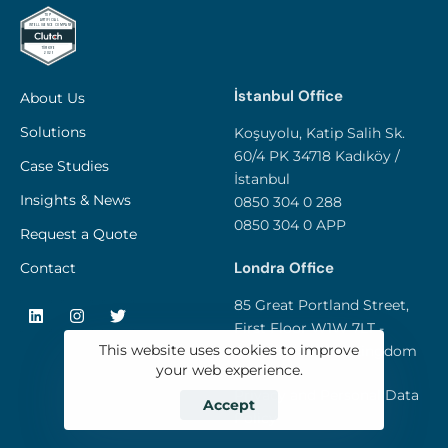
İstanbul Office
About Us
Solutions
Koşuyolu, Katip Salih Sk.
60/4 PK 34718 Kadıköy /
Case Studies
İstanbul
Insights & News
0850 304 0 288
0850 304 0 APP
Request a Quote
Londra Office
Contact
85 Great Portland Street,
First Floor W1W 7LT -
London / United Kingdom
This website uses cookies to improve
your web experience.
Privacy and Personal Data
Accept
Policy